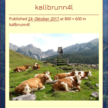
Bilder-Navigation
kallbrunn4l
Published
24. Oktober 2017
at
800 × 600
in
kallbrunn4l