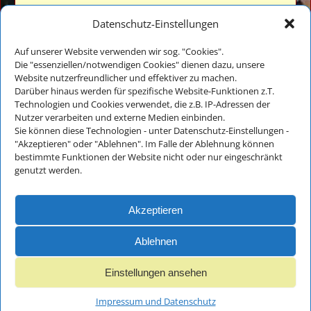
Datenschutz-Einstellungen
Auf unserer Website verwenden wir sog. "Cookies".
Die "essenziellen/notwendigen Cookies" dienen dazu, unsere
Website nutzerfreundlicher und effektiver zu machen.
Veronika Thomae
Darüber hinaus werden für spezifische Website-Funktionen z.T.
Thomanhof - Ferienwohnungen
Technologien und Cookies verwendet, die z.B. IP-Adressen der
Auf der Reiten 18
Nutzer verarbeiten und externe Medien einbinden.
D-83486 Ramsau bei Berchtesgaden
Sie können diese Technologien - unter Datenschutz-Einstellungen -
"Akzeptieren" oder "Ablehnen". Im Falle der Ablehnung können
bestimmte Funktionen der Website nicht oder nur eingeschränkt
Tel.: +49(0)8657-983818
genutzt werden.
E-Mail:
info@thomanhof.de
Akzeptieren
Impressum
Ablehnen
und
Datenschutz
Einstellungen ansehen
Impressum und Datenschutz
Impressum und Datenschutz