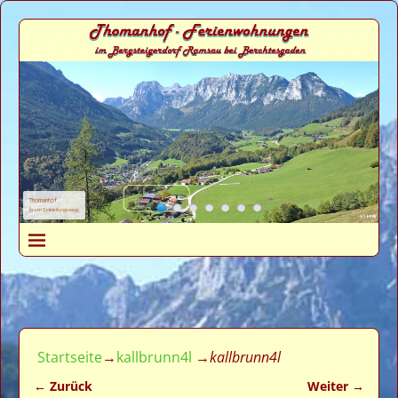
Thomanhof
(vom Soleleitungsweg)
Startseite
→
kallbrunn4l
→
kallbrunn4l
← Zurück
Weiter →