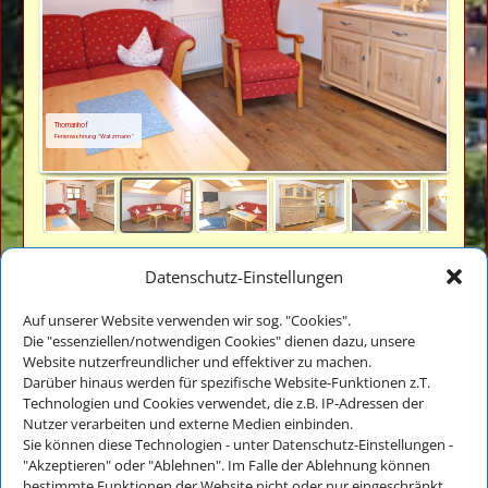
Thomanhof
Ferienwohnung "Watzmann"
Datenschutz-Einstellungen
Auf unserer Website verwenden wir sog. "Cookies".
Die "essenziellen/notwendigen Cookies" dienen dazu, unsere
Website nutzerfreundlicher und effektiver zu machen.
Veronika Thomae
Darüber hinaus werden für spezifische Website-Funktionen z.T.
Thomanhof - Ferienwohnungen
Technologien und Cookies verwendet, die z.B. IP-Adressen der
Auf der Reiten 18
Nutzer verarbeiten und externe Medien einbinden.
D-83486 Ramsau bei Berchtesgaden
Sie können diese Technologien - unter Datenschutz-Einstellungen -
"Akzeptieren" oder "Ablehnen". Im Falle der Ablehnung können
bestimmte Funktionen der Website nicht oder nur eingeschränkt