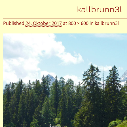
Bilder-Navigation
kallbrunn3l
Published
24. Oktober 2017
at
800 × 600
in
kallbrunn3l