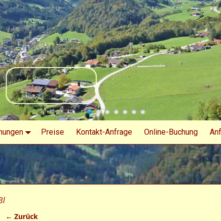
nungen
Preise
Kontakt-Anfrage
Online-Buchung
Anf
3l
← Zurück