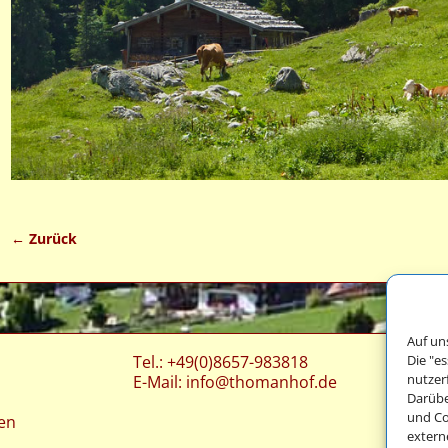
← Zurück
Bilder-Navigation
Auf un
Die "e
Tel.: +49(0)8657-983818
nutzer
E-Mail:
info@thomanhof.de
Darübe
und Co
en
extern