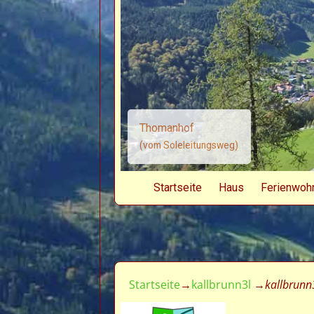
Thomanhof
(vom Soleleitungsweg)
Startseite
Haus
Ferienwoh
Startseite
→
kallbrunn3l
→
kallbrunn