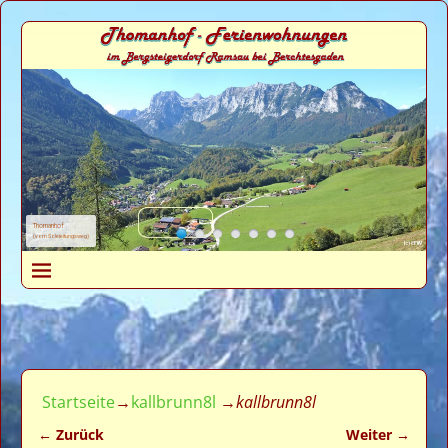
Thomanhof
(vom Soleleitungsweg)
Startseite
→
kallbrunn8l
→
kallbrunn8l
← Zurück
Weiter →