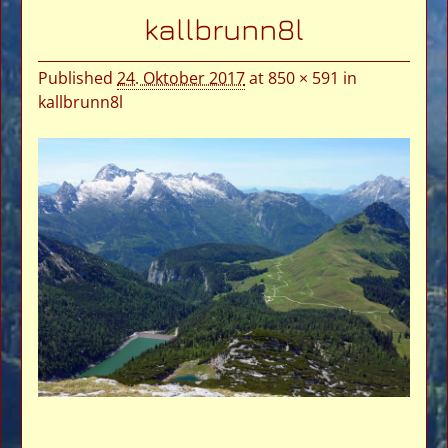
Bilder-Navigation
kallbrunn8l
Published
24. Oktober 2017
at
850 × 591
in
kallbrunn8l