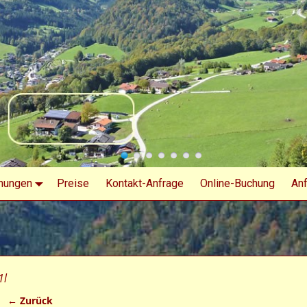
nungen
Preise
Kontakt-Anfrage
Online-Buchung
Anf
1l
← Zurück