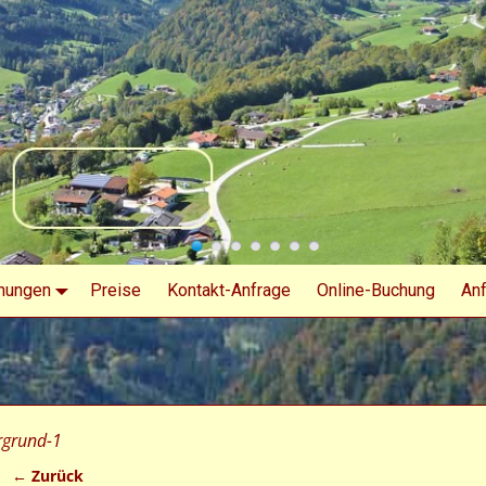
nungen
Preise
Kontakt-Anfrage
Online-Buchung
Anf
rgrund-1
← Zurück