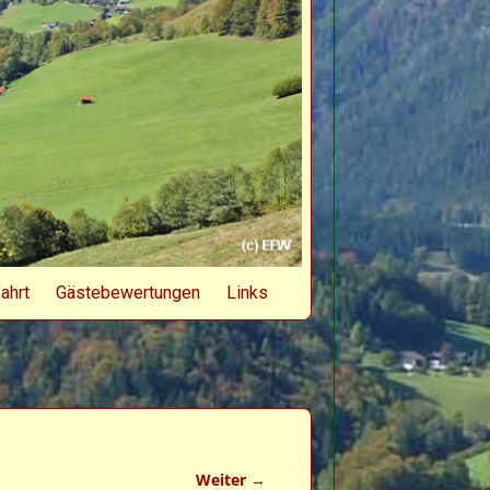
ahrt
Gästebewertungen
Links
Weiter →