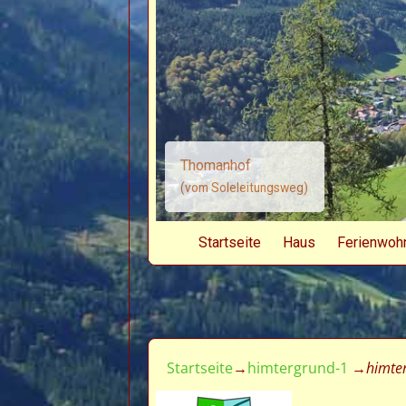
Thomanhof
(vom Soleleitungsweg)
Startseite
Haus
Ferienwoh
Startseite
→
himtergrund-1
→
himte