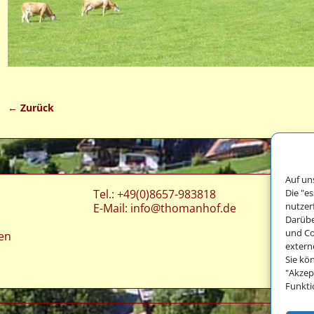
← Zurück
Bilder-Navigation
Auf un
Die "e
Tel.: +49(0)8657-983818
nutzer
E-Mail:
info@thomanhof.de
Darübe
und Co
en
extern
Sie kö
"Akzep
Funkti