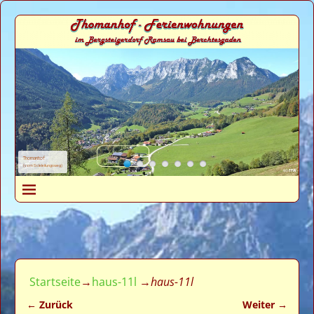
Thomanhof
(vom Soleleitungsweg)
Startseite
→
haus-11l
→
haus-11l
← Zurück
Weiter →