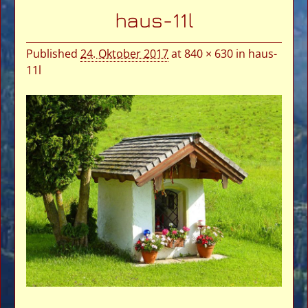
Bilder-Navigation
haus-11l
Published
24. Oktober 2017
at
840 × 630
in
haus-
11l