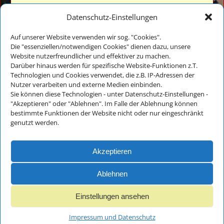
Datenschutz-Einstellungen
Auf unserer Website verwenden wir sog. "Cookies".
Die "essenziellen/notwendigen Cookies" dienen dazu, unsere
Website nutzerfreundlicher und effektiver zu machen.
Veronika Thomae
Darüber hinaus werden für spezifische Website-Funktionen z.T.
Thomanhof - Ferienwohnungen
Technologien und Cookies verwendet, die z.B. IP-Adressen der
Auf der Reiten 18
Nutzer verarbeiten und externe Medien einbinden.
D-83486 Ramsau bei Berchtesgaden
Sie können diese Technologien - unter Datenschutz-Einstellungen -
"Akzeptieren" oder "Ablehnen". Im Falle der Ablehnung können
bestimmte Funktionen der Website nicht oder nur eingeschränkt
Tel.: +49(0)8657-983818
genutzt werden.
E-Mail:
info@thomanhof.de
Akzeptieren
Impressum
Ablehnen
und
Datenschutz
Einstellungen ansehen
Impressum und Datenschutz
Impressum und Datenschutz