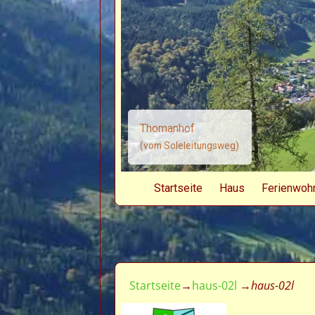
Thomanhof
(vom Soleleitungsweg)
Startseite
Haus
Ferienwoh
Startseite
→
haus-02l
→
haus-02l