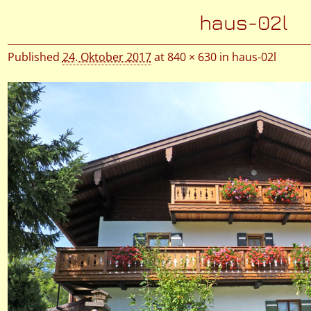
Bilder-Navigation
haus-02l
Published
24. Oktober 2017
at
840 × 630
in
haus-02l