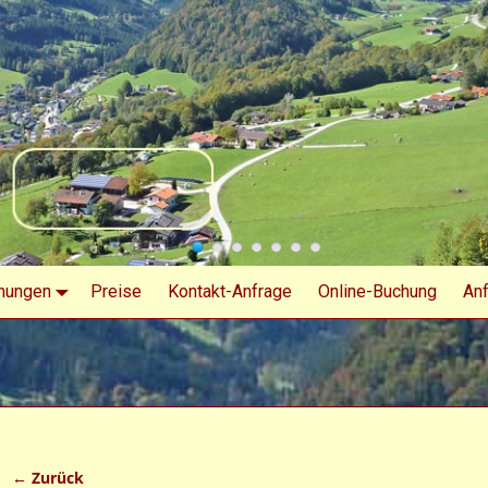
nungen
Preise
Kontakt-Anfrage
Online-Buchung
Anf
← Zurück