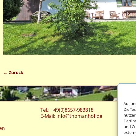
← Zurück
Bilder-Navigation
Auf un
Die "e
Tel.: +49(0)8657-983818
nutzer
E-Mail:
info@thomanhof.de
Darübe
und Co
en
extern