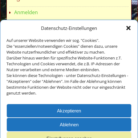
Anmelden
Datenschutz-Einstellungen
Auf unserer Website verwenden wir sog. "Cookies".
Die "essenziellen/notwendigen Cookies" dienen dazu, unsere
Website nutzerfreundlicher und effektiver zu machen.
Veronika Thomae
Darüber hinaus werden für spezifische Website-Funktionen z.T.
Thomanhof - Ferienwohnungen
Technologien und Cookies verwendet, die z.B. IP-Adressen der
Auf der Reiten 18
Nutzer verarbeiten und externe Medien einbinden.
D-83486 Ramsau bei Berchtesgaden
Sie können diese Technologien - unter Datenschutz-Einstellungen -
"Akzeptieren" oder "Ablehnen". Im Falle der Ablehnung können
bestimmte Funktionen der Website nicht oder nur eingeschränkt
Tel.: +49(0)8657-983818
genutzt werden.
E-Mail:
info@thomanhof.de
Akzeptieren
Impressum
Ablehnen
und
Datenschutz