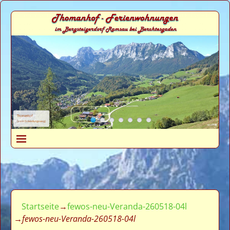
Thomanhof
(vom Soleleitungsweg)
Startseite
→
fewos-neu-Veranda-260518-04l
→
fewos-neu-Veranda-260518-04l