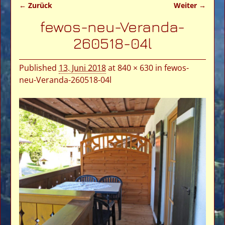
← Zurück
Weiter →
Bilder-Navigation
fewos-neu-Veranda-
260518-04l
Published
13. Juni 2018
at
840 × 630
in
fewos-
neu-Veranda-260518-04l