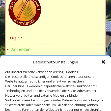
Login:
Anmelden
Datenschutz-Einstellungen
Auf unserer Website verwenden wir sog. "Cookies".
Die "essenziellen/notwendigen Cookies" dienen dazu, unsere
Website nutzerfreundlicher und effektiver zu machen.
Veronika Thomae
Darüber hinaus werden für spezifische Website-Funktionen z.T.
Thomanhof - Ferienwohnungen
Technologien und Cookies verwendet, die z.B. IP-Adressen der
Auf der Reiten 18
Nutzer verarbeiten und externe Medien einbinden.
D-83486 Ramsau bei Berchtesgaden
Sie können diese Technologien - unter Datenschutz-Einstellungen -
"Akzeptieren" oder "Ablehnen". Im Falle der Ablehnung können
bestimmte Funktionen der Website nicht oder nur eingeschränkt