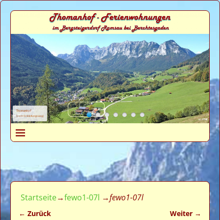
Thomanhof
(vom Soleleitungsweg)
Startseite
→
fewo1-07l
→
fewo1-07l
← Zurück
Weiter →