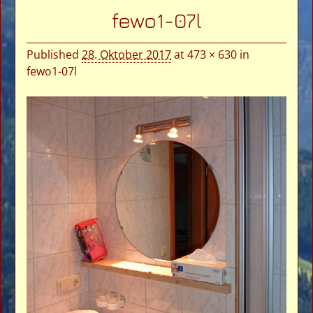
Bilder-Navigation
fewo1-07l
Published
28. Oktober 2017
at
473 × 630
in
fewo1-07l