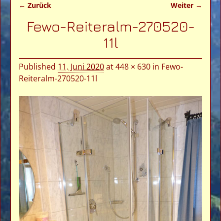
← Zurück
Weiter →
Bilder-Navigation
Fewo-Reiteralm-270520-
11l
Published
11. Juni 2020
at
448 × 630
in
Fewo-
Reiteralm-270520-11l