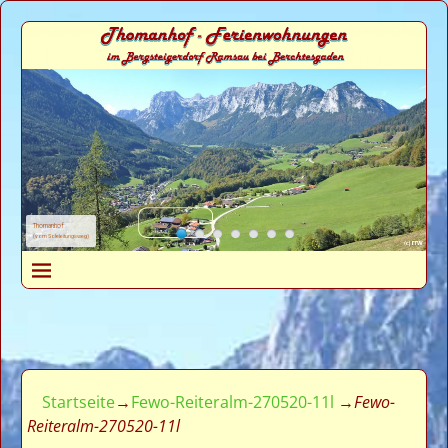
Thomanhof
(vom Soleleitungsweg)
Startseite
→
Fewo-Reiteralm-270520-11l
→
Fewo-
Reiteralm-270520-11l