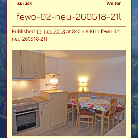
← Zurück
Weiter →
Bilder-Navigation
fewo-02-neu-260518-21l
Published
13. Juni 2018
at
840 × 630
in
fewo-02-
neu-260518-21l