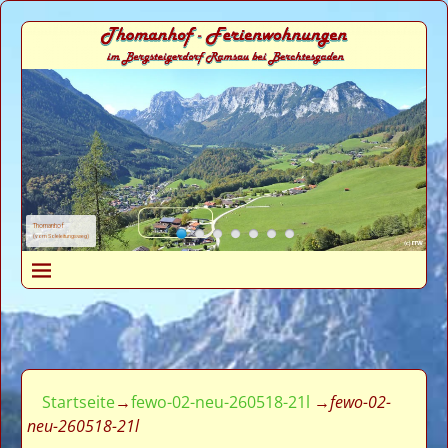
Thomanhof
(vom Soleleitungsweg)
Startseite
→
fewo-02-neu-260518-21l
→
fewo-02-
neu-260518-21l