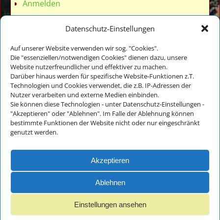
Anmelden
Datenschutz-Einstellungen
Auf unserer Website verwenden wir sog. "Cookies".
Die "essenziellen/notwendigen Cookies" dienen dazu, unsere
Website nutzerfreundlicher und effektiver zu machen.
Veronika Thomae
Darüber hinaus werden für spezifische Website-Funktionen z.T.
Thomanhof - Ferienwohnungen
Technologien und Cookies verwendet, die z.B. IP-Adressen der
Auf der Reiten 18
Nutzer verarbeiten und externe Medien einbinden.
D-83486 Ramsau bei Berchtesgaden
Sie können diese Technologien - unter Datenschutz-Einstellungen -
"Akzeptieren" oder "Ablehnen". Im Falle der Ablehnung können
bestimmte Funktionen der Website nicht oder nur eingeschränkt
Tel.: +49(0)8657-983818
genutzt werden.
E-Mail:
info@thomanhof.de
Akzeptieren
Impressum
Ablehnen
und
Datenschutz
Einstellungen ansehen
Impressum und Datenschutz