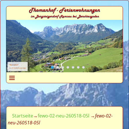
Thomanhof
(vom Soleleitungsweg)
Startseite
→
fewo-02-neu-260518-05l
→
fewo-02-
neu-260518-05l