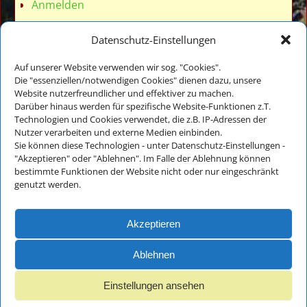
Anmelden
Datenschutz-Einstellungen
Auf unserer Website verwenden wir sog. "Cookies".
Die "essenziellen/notwendigen Cookies" dienen dazu, unsere
Website nutzerfreundlicher und effektiver zu machen.
Veronika Thomae
Darüber hinaus werden für spezifische Website-Funktionen z.T.
Thomanhof - Ferienwohnungen
Technologien und Cookies verwendet, die z.B. IP-Adressen der
Auf der Reiten 18
Nutzer verarbeiten und externe Medien einbinden.
D-83486 Ramsau bei Berchtesgaden
Sie können diese Technologien - unter Datenschutz-Einstellungen -
"Akzeptieren" oder "Ablehnen". Im Falle der Ablehnung können
bestimmte Funktionen der Website nicht oder nur eingeschränkt
Tel.: +49(0)8657-983818
genutzt werden.
E-Mail:
info@thomanhof.de
Akzeptieren
Impressum
Ablehnen
und
Datenschutz
Einstellungen ansehen
Impressum und Datenschutz