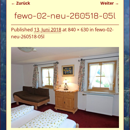
← Zurück
Weiter →
Bilder-Navigation
fewo-02-neu-260518-05l
Published
13. Juni 2018
at
840 × 630
in
fewo-02-
neu-260518-05l